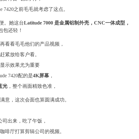
ude 7420之前毛毛就考虑了这点。
便。她这台
Latitude
7
000
是金属铝制外壳，CNC一体成型，
包包还轻！
再看看毛毛他们的产品视频，
赶紧放给客户看。
显示效果尤为重要
ude 7420配的是
4K屏幕
，
蓝光
，整个画面精致色准，
满意，这次会面也算圆满成功。
公司出来，吃了午饭，
咖啡厅打算剪辑公司的视频。