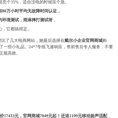
能充个35%，适合没电的时候应个急。
和80万小时平均无故障时间认证
，
的环境测试，雨淋摔打测试呀
，
心，它都搞得定。
选择。对比了几大电商网站，她最后选择在
戴尔小
企业官网商城
购
一些小礼品。24*7专线飞速响应，售前售后专人服务，不要
正规高效。
价1
7
433
元，
官网商城
7049
元起！还送
1199
元
移动扬声适配