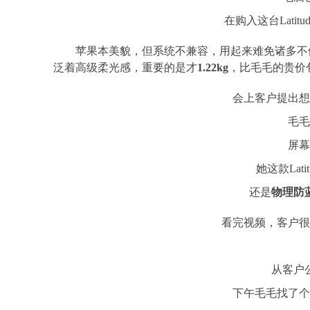
在购入这台Latit
苹果本美貌，但系统不兼容，用起来难免诸多不
泛着高级柔光感，重要的是才
1.22kg
，比毛毛的贵价
会上客户提出想
毛毛
屏幕
她这款Latit
还是
物理防
看完视频，客户很
从客户
下午毛毛找了个