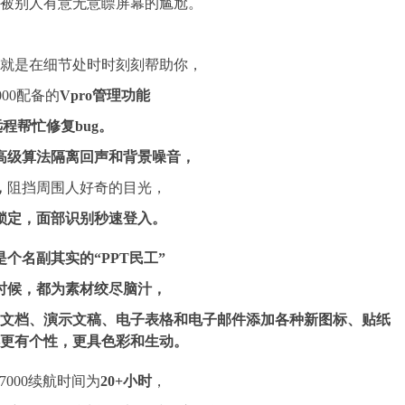
被别人有意无意瞟屏幕的尴尬。
就是在细节处时时刻刻帮助你，
 7000配备的
Vpro
管理功能
远程帮忙修复bug。
高级算法隔离回声和背景噪音，
，
阻挡周围人好奇的目光，
锁定，面部识别
秒速
登入。
是个名副其实的“
PPT
民工”
时候，都为素材绞尽脑汁，
文档、演示文稿、电子表格和电子邮件添加各种新图标、贴纸
更有个性，更具色彩和生动。
de 7000续航时间为
20+
小时
，