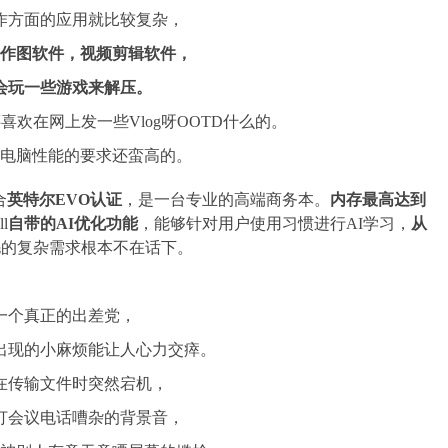
作方面的应用就比较复杂，
作图软件，视频剪辑软件，
会玩一些游戏来解压。
喜欢在网上发一些Vlog呀OOTD什么的。
电脑性能的要求还蛮高的。
合
英特尔EVO认证
，是一台专业的高端商务本。
内存最高达到
l
自带的
AI
优化功能
，能够针对用户使用习惯进行AI学习，
从
的复杂需求根本不在话下。
一个真正的出差党，
出现的小麻烦能让人心力交瘁。
在传输文件时突然宕机，
打会议电话嘈杂的背景音，