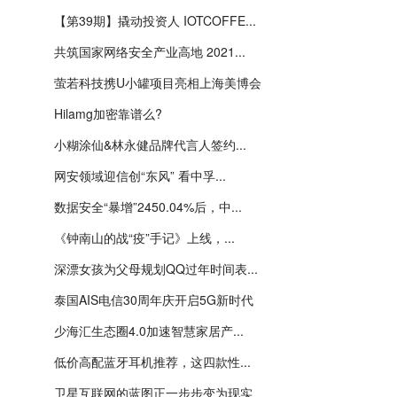
【第39期】撬动投资人 IOTCOFFE...
共筑国家网络安全产业高地 2021...
萤若科技携U小罐项目亮相上海美博会
Hilamg加密靠谱么?
小糊涂仙&林永健品牌代言人签约...
网安领域迎信创“东风” 看中孚...
数据安全“暴增”2450.04%后，中...
《钟南山的战“疫”手记》上线，...
深漂女孩为父母规划QQ过年时间表...
泰国AIS电信30周年庆开启5G新时代
少海汇生态圈4.0加速智慧家居产...
低价高配蓝牙耳机推荐，这四款性...
卫星互联网的蓝图正一步步变为现实