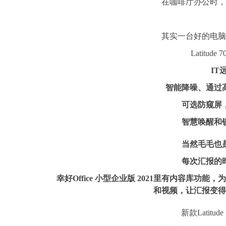
在咖啡厅办公时，
其实一台好的电脑
Latitude
IT
智能降噪、
通过
可选防窥屏
智慧唤醒和
当然毛毛也
每次汇报的
幸好
Office 小型企业版 2021
里
有内容库功能，为
和视频，让汇报变得
新款Latitu