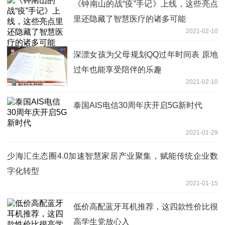
《钟南山的战“疫”手记》上线，这些亮点
里还隐藏了智慧医疗的诸多可能
2021-02-10
深漂女孩为父母规划QQ过年时间表 原地
过年也能享受陪伴的乐趣
2021-02-10
泰国AIS电信30周年庆开启5G新时代
2021-01-29
少海汇生态圈4.0加速智慧家居产业聚集，赋能传统企业数
字化转型
2021-01-15
低价高配蓝牙耳机推荐，这四款性价比很
高学生党放心入