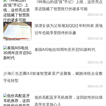
《钟南山的战“疫”手记》上线，这些亮点
里还隐藏了智慧医疗的诸多可能
2021-02-10
深漂女孩为父母规划QQ过年时间表 原地
过年也能享受陪伴的乐趣
2021-02-10
泰国AIS电信30周年庆开启5G新时代
2021-01-29
少海汇生态圈4.0加速智慧家居产业聚集，赋能传统企业数
字化转型
2021-01-15
低价高配蓝牙耳机推荐，这四款性价比很
高学生党放心入